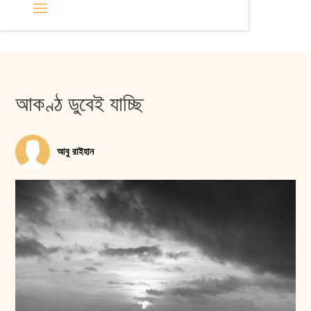
আকণ্ঠ ডুবেই যাচ্ছি
আবু রাইহান