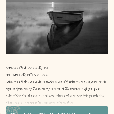
তোমাকে বেশি বাঁচাতে চেয়েছি বলে
এখন আমার রাত্রিগুলি ভেসে যাচ্ছে
তোমাকে বেশি বাঁচাতে চেয়েছি বলেএখন আমার রাত্রিগুলি ভেসে যাচ্ছেতরল বেদনার
সবুজ অশ্রুজলেঅন্তহীন জলের প্লাবনে জেগে উঠছেঅচেনা সামুদ্রিক কুহক—
মহাজাগতিক দীর্ঘ লাল রঙে গলে যাচ্ছেও আমার রমণীয় সব ত্রুটি-বিচ্যুতিপরপারে
দাঁড়িয়ে ছড়াও কেন দ্যুতি?মায়াময় জলজ জীবনের টানে