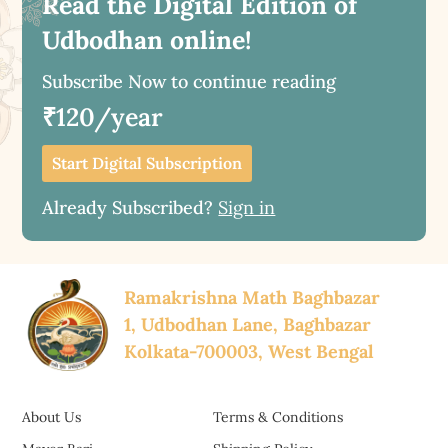
Read the Digital Edition of
Udbodhan online!
Subscribe Now to continue reading
₹120/year
Start Digital Subscription
Already Subscribed?
Sign in
Ramakrishna Math Baghbazar
1, Udbodhan Lane, Baghbazar
Kolkata-700003, West Bengal
About Us
Terms & Conditions