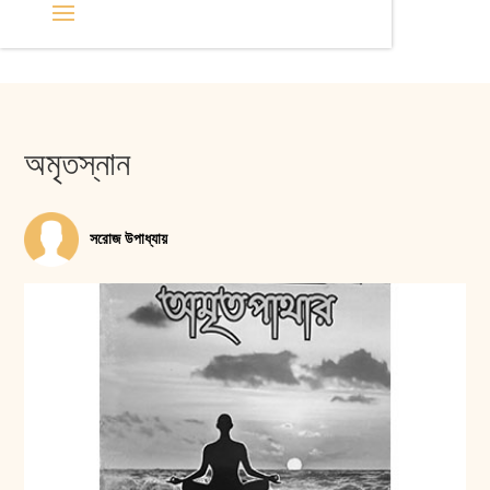
অমৃতস্নান
সরোজ উপাধ্যায়