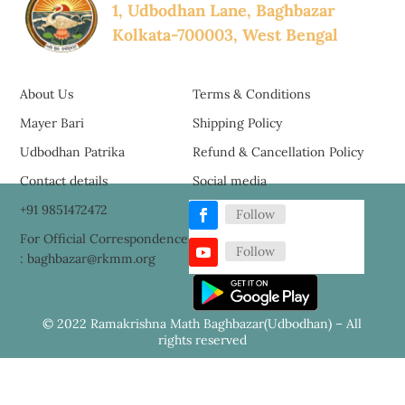
1, Udbodhan Lane, Baghbazar
Kolkata-700003, West Bengal
About Us
Terms & Conditions
Mayer Bari
Shipping Policy
Udbodhan Patrika
Refund & Cancellation Policy
Contact details
Social media
+91 9851472472
Follow
For Official Correspondence
Follow
: baghbazar@rkmm.org
© 2022 Ramakrishna Math Baghbazar(Udbodhan) – All
rights reserved