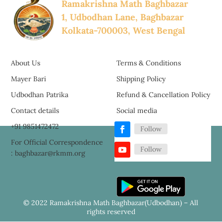
Ramakrishna Math Baghbazar
1, Udbodhan Lane, Baghbazar
Kolkata-700003, West Bengal
About Us
Terms & Conditions
Mayer Bari
Shipping Policy
Udbodhan Patrika
Refund & Cancellation Policy
Contact details
Social media
+91 9851472472
Follow
For Official Correspondence
Follow
: baghbazar@rkmm.org
© 2022 Ramakrishna Math Baghbazar(Udbodhan) – All
rights reserved