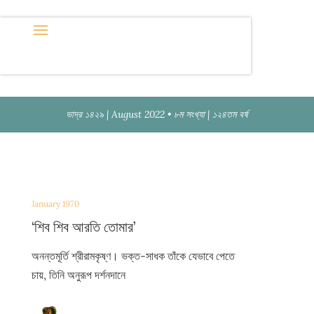
ভাদ্র ১৪২৯ | August 2022 • ৮ম সংখ্যা | ১২৪তম বর্ষ
January 1970
‘শিব শিব আরতি তোমার’
অনন্তমূর্তি শ্রীরামকৃষ্ণ। ভক্ত-সাধক তাঁকে যেভাবে পেতে
চায়, তিনি অনুরূপ দর্শনদানে